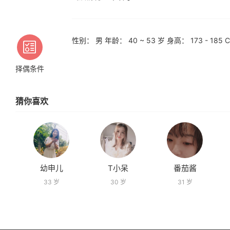
性别： 男 年龄： 40 ~ 53 岁 身高： 173 - 1
择偶条件
猜你喜欢
幼申儿
T小呆
番茄酱
33 岁
30 岁
31 岁