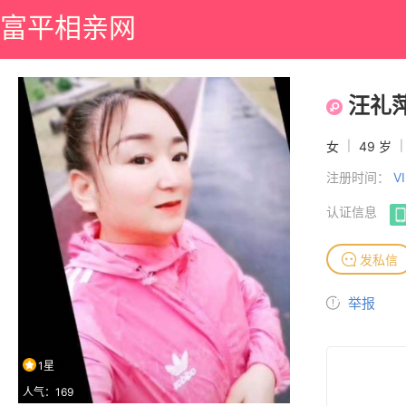
富平相亲网
汪礼
女
|
49 岁
|
注册时间：
V
认证信息
发私信
举报
1星
人气：169