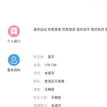
喜欢运动 热爱美食 热爱旅游 喜欢读书 爱好投资 
个人简介
所在地：
富平
身高：
178 CM
基本资料
学历：
未填写
购车：
登录后可查看
星座：
天蝎座
有无小孩：
天蝎座
喝酒情况：
未填写