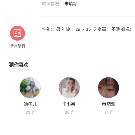
喝酒情况：
未填写
性别： 男 年龄： 29 ~ 35 岁 身高： 不限 婚
择偶条件
猜你喜欢
幼申儿
T小呆
番茄酱
33 岁
30 岁
31 岁