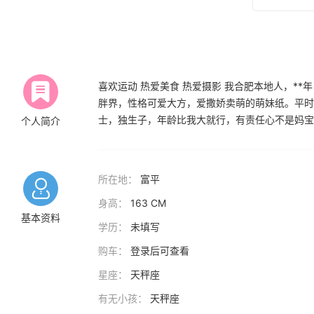
喜欢运动 热爱美食 热爱摄影 我合肥本地人，**
胖界，性格可爱大方，爱撒娇卖萌的萌妹纸。平时
士，独生子，年龄比我大就行，有责任心不是妈宝
个人简介
所在地：
富平
身高：
163 CM
基本资料
学历：
未填写
购车：
登录后可查看
星座：
天秤座
有无小孩：
天秤座