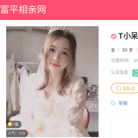
富平相亲网
T小
女
|
30 岁
|
注册时间：
V
认证信息
发私信
举报
1星
人气：172