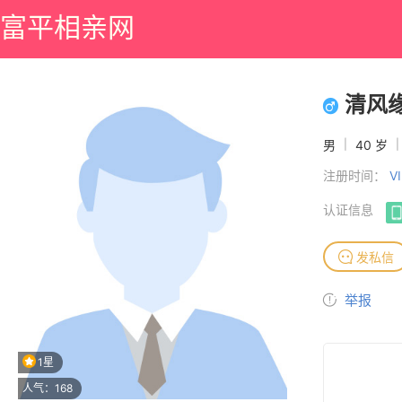
富平相亲网
清风
男
|
40 岁
|
注册时间：
V
认证信息
发私信
举报
1星
人气：168